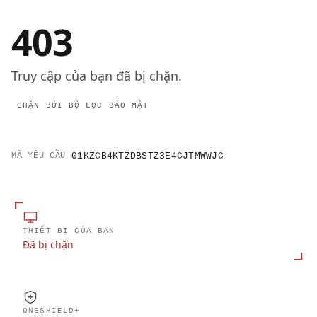
403
Truy cập của bạn đã bị chặn.
CHẶN BỞI BỘ LỌC BẢO MẬT
MÃ YÊU CẦU
01KZCB4KTZDBSTZ3E4CJTMWWJC
THIẾT BỊ CỦA BẠN
Đã bị chặn
ONESHIELD+